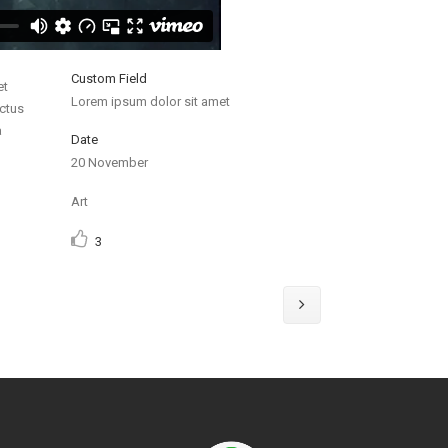
Custom Field
et
Lorem ipsum dolor sit amet
ectus
a
Date
20 November
Art
3