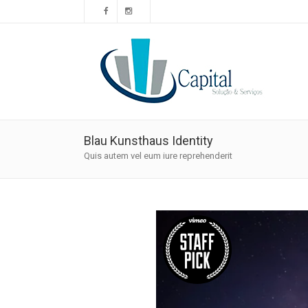
Blau Kunsthaus Identity
Quis autem vel eum iure reprehenderit