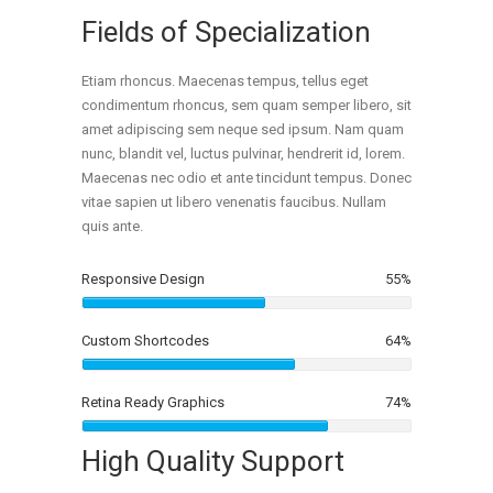
Fields of Specialization
Etiam rhoncus. Maecenas tempus, tellus eget
condimentum rhoncus, sem quam semper libero, sit
amet adipiscing sem neque sed ipsum. Nam quam
nunc, blandit vel, luctus pulvinar, hendrerit id, lorem.
Maecenas nec odio et ante tincidunt tempus. Donec
vitae sapien ut libero venenatis faucibus. Nullam
quis ante.
Responsive Design
55
%
Custom Shortcodes
64
%
Retina Ready Graphics
74
%
High Quality Support